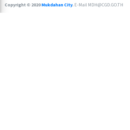
12
สนง.สรรพากรพื้นที่มุกดาหาร
Copyright © 2020
Mukdahan City
.
E-Mail MDH@CGD.GO.TH
13
ทต.หนองแคน อ.ดงหลวง
14
ทต.ชะโนด อ.หว้านใหญ่
15
ทต.ดงเย็น อ.เมืองมุกดาหาร
16
สนง.ประมงจังหวัด
17
ทต.บ้านเป้า อ.หนองสูง
18
ศูนย์การศึกษาพิเศษประจำจังหวัดมุกดาห
19
สนง.ป้องกันและบรรเทาสาธารณภัยฯ
20
สนง.เขตพื้นที่การศึกษาประถมศึกษามุกด
21
ทต.นาโสก อ.เมืองมุกดาหาร