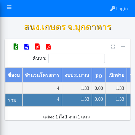
Login
สนง.เกษตร จ.มุกดาหาร
ค้นหา:
ชื่องบ
จำนวนโครงการ
งบประมาณ
เบิกจ่าย
ร้
PO
4
1.33
0.00
1.33
4
1.33
0.00
1.33
รวม
แสดง 1 ถึง 1 จาก 1 แถว