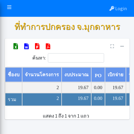
Login
ที่ทำการปกครอง จ.มุกดาหาร
ค้นหา:
ชื่องบ
จำนวนโครงการ
งบประมาณ
เบิกจ่าย
ร้
PO
2
19.67
0.00
19.67
2
19.67
0.00
19.67
รวม
แสดง 1 ถึง 1 จาก 1 แถว