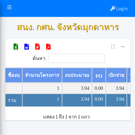
Login
สนง. กศน. จังหวัดมุกดาหาร
ค้นหา:
ชื่องบ
จำนวนโครงการ
งบประมาณ
เบิกจ่าย
ร้
PO
1
3.94
0.00
3.94
1
3.94
0.00
3.94
รวม
แสดง 1 ถึง 1 จาก 1 แถว