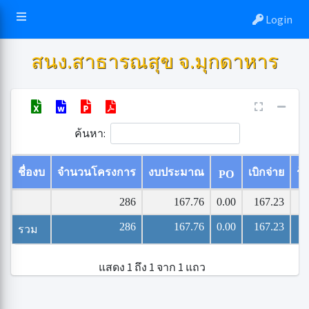
Login
สนง.สาธารณสุข จ.มุกดาหาร
ค้นหา:
ชื่องบ
จำนวนโครงการ
งบประมาณ
เบิกจ่าย
ร้
PO
286
167.76
0.00
167.23
286
167.76
0.00
167.23
รวม
แสดง 1 ถึง 1 จาก 1 แถว