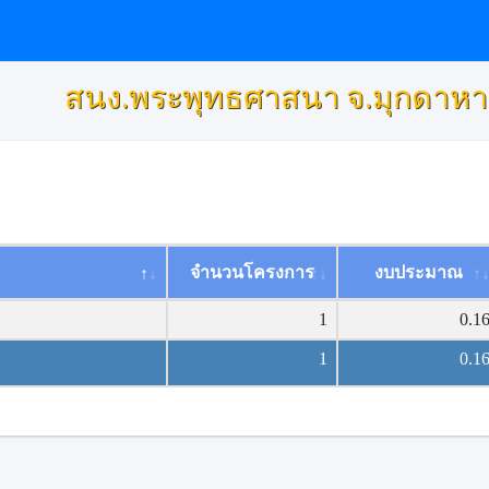
สนง.พระพุทธศาสนา จ.มุกดาหา
จำนวนโครงการ
งบประมาณ
1
0.1
1
0.1