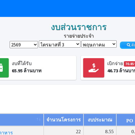
งบส่วนราชการ
รายจ่ายประจำ
ค้
งบที่ได้รับ
เบิกจ่าย
70.85
65.95
ล้านบาท
46.73
ล้านบา
จำนวนโครงการ
งบประมาณ
PO
22
8.55
0
กดาหาร