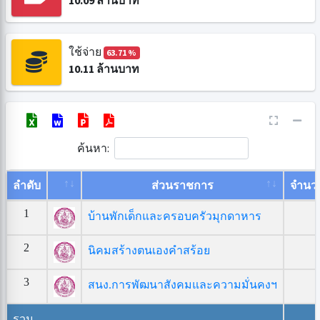
10.09
ล้านบาท
ใช้จ่าย
63.71 %
10.11
ล้านบาท
ค้นหา:
ลำดับ
ส่วนราชการ
จำนว
1
บ้านพักเด็กและครอบครัวมุกดาหาร
2
นิคมสร้างตนเองคำสร้อย
3
สนง.การพัฒนาสังคมและความมั่นคงฯ
รวม