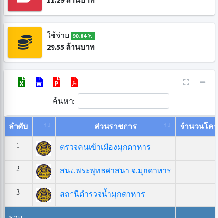
11.29
ล้านบาท
ใช้จ่าย
90.84 %
29.55
ล้านบาท
ค้นหา:
ลำดับ
ส่วนราชการ
จำนวนโคร
1
ตรวจคนเข้าเมืองมุกดาหาร
2
สนง.พระพุทธศาสนา จ.มุกดาหาร
3
สถานีตำรวจน้ำมุกดาหาร
รวม