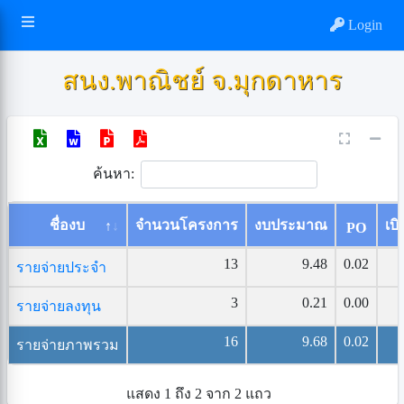
Login
สนง.พาณิชย์ จ.มุกดาหาร
ค้นหา:
ชื่องบ
จำนวนโครงการ
งบประมาณ
เบิ
PO
13
9.48
0.02
รายจ่ายประจำ
3
0.21
0.00
รายจ่ายลงทุน
16
9.68
0.02
รายจ่ายภาพรวม
แสดง 1 ถึง 2 จาก 2 แถว