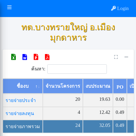
Login
ทต.บางทรายใหญ่ อ.เมือง
มุกดาหาร
ค้นหา:
ชื่องบ
จำนวนโครงการ
งบประมาณ
เบิ
PO
20
19.63
0.00
รายจ่ายประจำ
4
12.42
0.49
รายจ่ายลงทุน
24
32.05
0.49
รายจ่ายภาพรวม