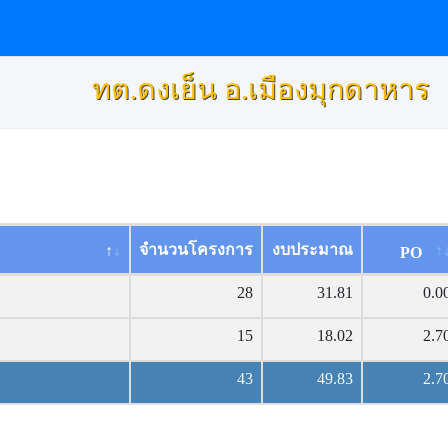
ทต.ดงเย็น อ.เมืองมุกดาหาร
จำนวนโครงการ
งบประมาณ
PO
28
31.81
0.0
15
18.02
2.7
43
49.83
2.7