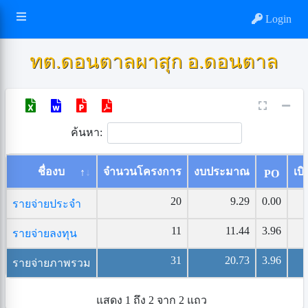
Login
ทต.ดอนตาลผาสุก อ.ดอนตาล
ค้นหา:
ชื่องบ
จำนวนโครงการ
งบประมาณ
เบิ
PO
20
9.29
0.00
รายจ่ายประจำ
11
11.44
3.96
รายจ่ายลงทุน
31
20.73
3.96
รายจ่ายภาพรวม
แสดง 1 ถึง 2 จาก 2 แถว