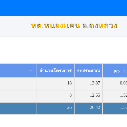
ทต.หนองแคน อ.ดงหลวง
จำนวนโครงการ
งบประมาณ
PO
18
13.87
0.0
8
12.55
1.5
26
26.42
1.5