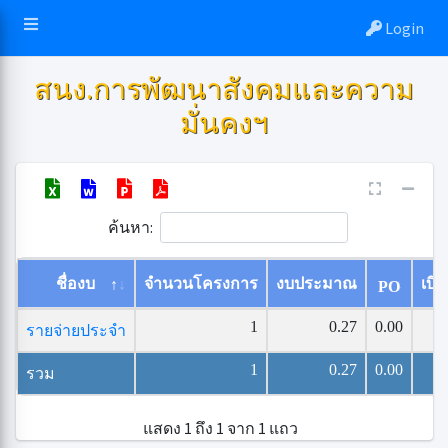
Login
สนง.การพัฒนาสังคมและความ
มั่นคงฯ
ค้นหา:
ชื่องบ
จำนวนโครงการ
งบประมาณ
เบิก
PO
1
0.27
0.00
รายจ่ายประจำ
1
0.27
0.00
รวม
แสดง 1 ถึง 1 จาก 1 แถว