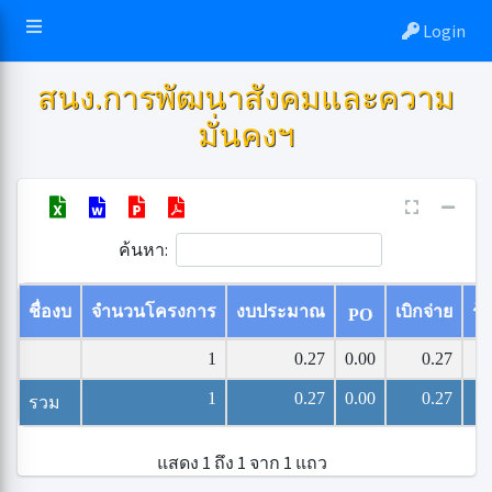
Login
สนง.การพัฒนาสังคมและความ
มั่นคงฯ
ค้นหา:
ชื่องบ
จำนวนโครงการ
งบประมาณ
เบิกจ่าย
ร้
PO
1
0.27
0.00
0.27
1
0.27
0.00
0.27
รวม
แสดง 1 ถึง 1 จาก 1 แถว