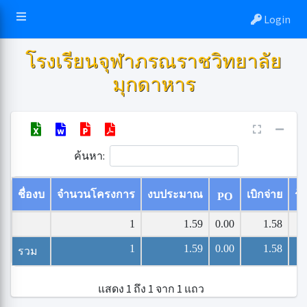
Login
โรงเรียนจุฬาภรณราชวิทยาลัย
มุกดาหาร
ค้นหา:
ชื่องบ
จำนวนโครงการ
งบประมาณ
เบิกจ่าย
ร้
PO
1
1.59
0.00
1.58
1
1.59
0.00
1.58
รวม
แสดง 1 ถึง 1 จาก 1 แถว