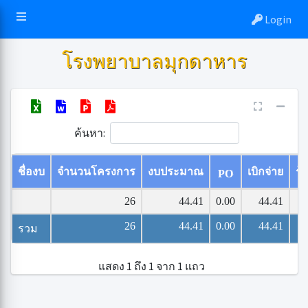
Login
โรงพยาบาลมุกดาหาร
ค้นหา:
ชื่องบ
จำนวนโครงการ
งบประมาณ
เบิกจ่าย
ร้
PO
26
44.41
0.00
44.41
26
44.41
0.00
44.41
รวม
แสดง 1 ถึง 1 จาก 1 แถว