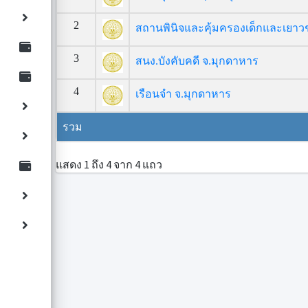
2
สถานพินิจและคุ้มครองเด็กและเยาว
3
สนง.บังคับคดี จ.มุกดาหาร
4
เรือนจำ จ.มุกดาหาร
รวม
แสดง 1 ถึง 4 จาก 4 แถว