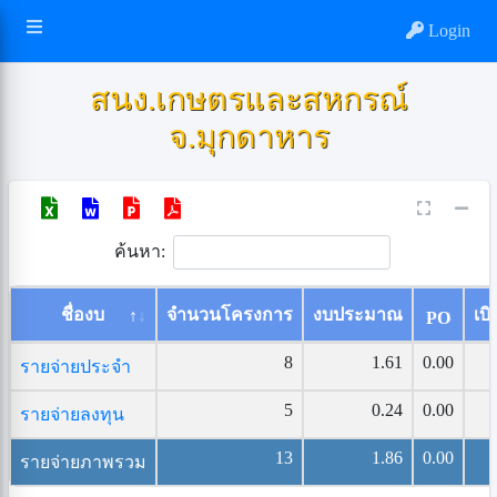
Login
สนง.เกษตรและสหกรณ์
จ.มุกดาหาร
ค้นหา:
ชื่องบ
จำนวนโครงการ
งบประมาณ
เบิ
PO
8
1.61
0.00
รายจ่ายประจำ
5
0.24
0.00
รายจ่ายลงทุน
13
1.86
0.00
รายจ่ายภาพรวม