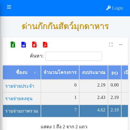
Login
ด่านกักกันสัตว์มุกดาหาร
ค้นหา:
ชื่องบ
จำนวนโครงการ
งบประมาณ
เบิ
PO
6
2.19
0.00
รายจ่ายประจำ
1
2.43
2.19
รายจ่ายลงทุน
7
4.62
2.19
รายจ่ายภาพรวม
แสดง 1 ถึง 2 จาก 2 แถว