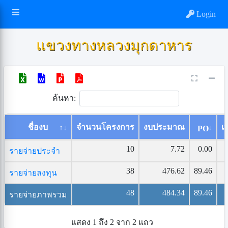
Login
แขวงทางหลวงมุกดาหาร
ค้นหา:
ชื่องบ
จำนวนโครงการ
งบประมาณ
เบ
PO
10
7.72
0.00
รายจ่ายประจำ
38
476.62
89.46
รายจ่ายลงทุน
48
484.34
89.46
รายจ่ายภาพรวม
แสดง 1 ถึง 2 จาก 2 แถว